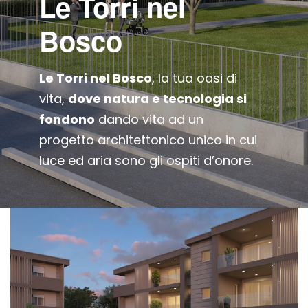
Le Torri nel
Bosco
Le Torri nel Bosco
, la tua oasi di
vita,
dove natura e tecnologia si
fondono
dando vita ad un
progetto architettonico unico in cui
luce ed aria sono gli ospiti d’onore.